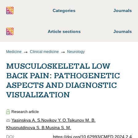
Categories
Journals
Article sections
Journals
Medicine
Clinical medicine
Neurology
MUSCULOSKELETAL LOW
BACK PAIN: PATHOGENETIC
ASPECTS AND DIAGNOSTIC
VISUALIZATION
Research article
Yasinskya A. S.
Novikov Y. O.
Tsikunov M. B.
Khusnutdinova S. B.
Musina S. M.
DOI
:
https://doi.org/10.62993/CMED.2024.2.4