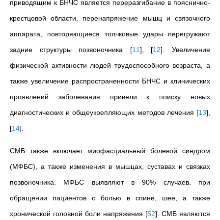
приводящим к БНЧС является переразгибание в пояснично-
крестцовой области, перенапряжение мышц и связочного
аппарата, повторяющиеся толчковые удары перегружают
задние структуры позвоночника
[
11
]
,
[
12
]
. Увеличение
физической активности людей трудоспособного возраста, а
также увеличение распространенности БНЧС и клинических
проявлений заболевания привели к поиску новых
диагностических и общеукрепляющих методов лечения
[
13
]
,
[
14
]
.
СМБ также включает миофасциальный болевой синдром
(МФБС), а также изменения в мышцах, суставах и связках
позвоночника. МФБС выявляют в 90% случаев, при
обращении пациентов с болью в спине, шее, а также
хронической головной боли напряжения
[
52
]
. СМБ являются