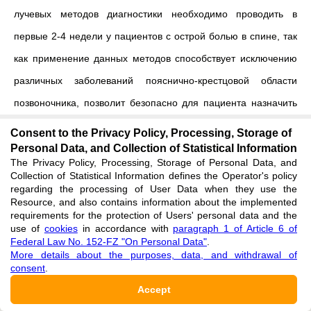
лучевых методов диагностики необходимо проводить в
первые 2-4 недели у пациентов с острой болью в спине, так
как применение данных методов способствует исключению
различных заболеваний пояснично-крестцовой области
позвоночника, позволит безопасно для пациента назначить
физиотерапевтическое лечение, остеопатию, акупунктуру,
Consent to the Privacy Policy, Processing, Storage of
массаж, а также применить другие способы лечения боли в
Personal Data, and Collection of Statistical Information
The Privacy Policy, Processing, Storage of Personal Data, and
спине.
Collection of Statistical Information defines the Operator's policy
regarding the processing of User Data when they use the
Resource, and also contains information about the implemented
7. Заключение
requirements for the protection of Users' personal data and the
use of
cookies
in accordance with
paragraph 1 of Article 6 of
Federal Law No. 152-FZ "On Personal Data"
.
Скелетно-мышечная боль нижней части спины, включая
More details about the purposes, data, and withdrawal of
consent
.
миофасциальный болевой синдром оказывает значительное
Accept
воздействие на все сферы жизни пациента. Существует