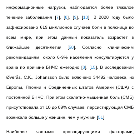
информационные нагрузки, наблюдается более тяжелое
течение заболевания
[
7
]
,
[
8
]
,
[
9
]
,
[
10
]
. В 2020 году было
зафиксировано 619 миллионов случаев боли в пояснице во
всем мире, при этом данный показатель возрастет в
ближайшие десятилетия
[
50
]
. Согласно клиническим
рекомендациям, около 6-9% населения консультируются у
врача по причине БНЧС ежегодно
[
8
]
,
[
15
]
. В исследовании
Øverås, C.K., Johansson было включено 34492 человека, из
Европы, Японии и Соединенных штатов Америки (США) с
постоянной БНЧС. При этом скелетно-мышечная боль (СМБ)
присутствовала от 10 до 89% случаев, персистирующая СМБ
возникала больше у женщин, чем у мужчин
[
51
]
.
Наиболее частыми провоцирующими факторами,