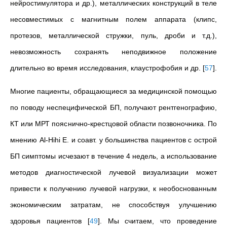
нейростимулятора и др.), металлических конструкций в теле
несовместимых с магнитным полем аппарата (клипс,
протезов, металлической стружки, пуль, дроби и т.д.),
невозможность сохранять неподвижное положение
длительно во время исследования, клаустрофобия и др.
[
57
]
.
Многие пациенты, обращающиеся за медицинской помощью
по поводу неспецифической БП, получают рентгенографию,
КТ или МРТ пояснично-крестцовой области позвоночника. По
мнению Al-Hihi E. и соавт. у большинства пациентов с острой
БП симптомы исчезают в течение 4 недель, а использование
методов диагностической лучевой визуализации может
привести к получению лучевой нагрузки, к необоснованным
экономическим затратам, не способствуя улучшению
здоровья пациентов
[
49
]
. Мы считаем, что проведение