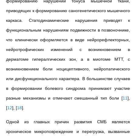
формированию нарушений тонуса мышечной ткани,
приводящих к формированию саногенетического мышечного
каркаса. Статодинамические нарушения приводят к
функциональным нарушениям подвижности в позвоночнике,
что клинически оформляется в виде нейрорефлекторных,
нейротрофических изменений с возникновением в
дерматоме гипералгических зон, а в миотоме МТТ, с
возникновением боли ноцицептивного, нейропатического
или дисфункционального характера. В большинстве случаев
в формировании болевого синдрома принимают участие
разные механизмы и отмечают смешанный тип боли
[
11
]
,
[
12
]
,
[
18
]
.
Одной из главных причин развития СМБ является
хроническое микроповреждение и перегрузка, вызванные