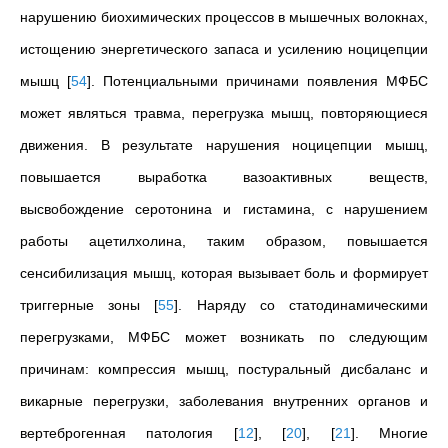
нарушению биохимических процессов в мышечных волокнах,
истощению энергетического запаса и усилению ноцицепции
мышц
[
54
]
. Потенциальными причинами появления МФБС
может являться травма, перегрузка мышц, повторяющиеся
движения. В результате нарушения ноцицепции мышц,
повышается выработка вазоактивных веществ,
высвобождение серотонина и гистамина, с нарушением
работы ацетилхолина, таким образом, повышается
сенсибилизация мышц, которая вызывает боль и формирует
триггерные зоны
[
55
]
. Наряду со статодинамическими
перегрузками, МФБС может возникать по следующим
причинам: компрессия мышц, постуральный дисбаланс и
викарные перегрузки, заболевания внутренних органов и
вертеброгенная патология
[
12
]
,
[
20
]
,
[
21
]
. Многие