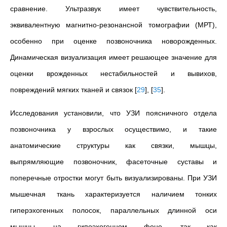
сравнение. Ультразвук имеет чувствительность,
эквивалентную магнитно-резонансной томографии (МРТ),
особенно при оценке позвоночника новорожденных.
Динамическая визуализация имеет решающее значение для
оценки врожденных нестабильностей и вывихов,
повреждений мягких тканей и связок
[
29
]
,
[
35
]
.
Исследования установили, что УЗИ поясничного отдела
позвоночника у взрослых осуществимо, и такие
анатомические структуры как связки, мышцы,
выпрямляющие позвоночник, фасеточные суставы и
поперечные отростки могут быть визуализированы. При УЗИ
мышечная ткань характеризуется наличием тонких
гиперэхогенных полосок, параллельных длинной оси
мышцы, на гипоэхогенном фоне, так как