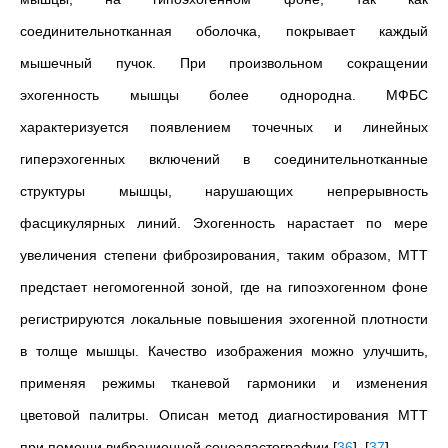
соединительнотканная оболочка, покрывает каждый
мышечный пучок. При произвольном сокращении
эхогенность мышцы более однородна. МФБС
характеризуется появлением точечных и линейных
гиперэхогенных включений в соединительнотканные
структуры мышцы, нарушающих непрерывность
фасцикулярных линий. Эхогенность нарастает по мере
увеличения степени фиброзирования, таким образом, MТТ
предстает негомогенной зоной, где на гипоэхогенном фоне
регистрируются локальные повышения эхогенной плотности
в толще мышцы. Качество изображения можно улучшить,
применяя режимы тканевой гармоники и изменения
цветовой палитры. Описан метод диагностирования МТТ
при помощи вибрационной соноэластографии
[
36
]
,
[
37
]
.