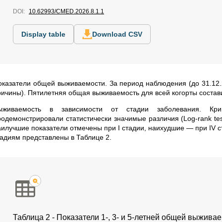
DOI:
10.62993/CMED.2026.8.1.1
Display table
Download CSV
оказатели общей выживаемости. За период наблюдения (до 31.12.
ричины). Пятилетняя общая выживаемость для всей когорты состави
ыживаемость в зависимости от стадии заболевания. Кри
родемонстрировали статистически значимые различия (Log-rank tes
аилучшие показатели отмечены при I стадии, наихудшие — при IV с
тадиям представлены в Таблице 2.
Таблица 2 - Показатели 1-, 3- и 5-летней общей выжива