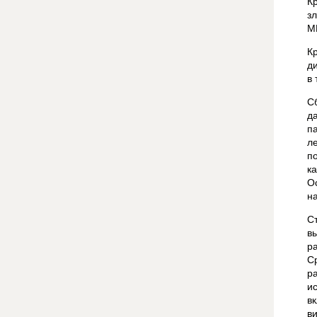
К
з
М
К
д
в
С
д
п
л
п
к
О
н
С
в
р
С
р
и
в
в