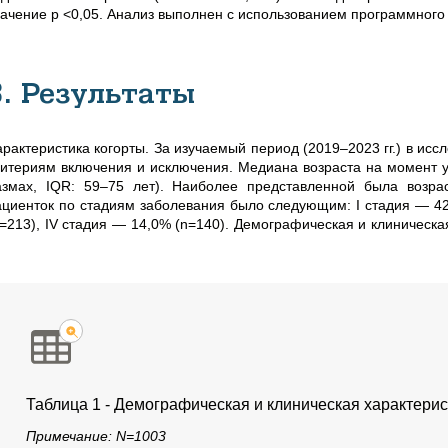
начение p <0,05. Анализ выполнен с использованием программного п
3. Результаты
арактеристика когорты. За изучаемый период (2019–2023 гг.) в ис
ритериям включения и исключения. Медиана возраста на момент у
азмах, IQR: 59–75 лет). Наиболее представленной была возра
ациенток по стадиям заболевания было следующим: I стадия — 42,7
n=213), IV стадия — 14,0% (n=140). Демографическая и клиническа
Таблица 1 - Демографическая и клиническая характери
Примечание: N=1003