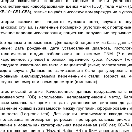
ритерии включения: женщины с впервые в жизни установле
локачественных новообразований шейки матки (С53), тела матки (С
КБ-10: C51-C58), взятые на учёт в исследуемом учреждении в указ
ритерии исключения: пациенты мужского пола; случаи с неу
иагнозом; случаи, выявленные посмертно (аутопсийно); повторные
 течение периода исследования; пациентки, получившие первичное
бор данных и переменные. Для каждой пациентки из базы данных
анные: дата рождения, дата установления диагноза, гистолог
атологическая стадия заболевания по системе TNM (7-е из
екарственное, лучевое) в рамках первичного курса. Исходом (ко
оследнего известного контакта с пациенткой (визит, госпитализац
аждого случая. Данные по выживаемости были цензурированы 
сновными анализируемыми переменными стали: возраст на момен
аступления смерти и время до смерти (в месяцах).
татистический анализ. Качественные данные представлены в 
ыживаемости (ОВ) использован непараметрический метод Ка
ассчитывалась как время от даты установления диагноза до д
равнение кривых выживаемости между группами, сформированными 
анк теста (Log-rank test). Для оценки независимого вклада ст
спользована многомерная регрессия пропорциональных рисков Ко
ключен в модель как категориальная переменная (<60 лет, 60–74 г
иде отношения рисков (Hazard Ratio, HR) с 95% доверительным 