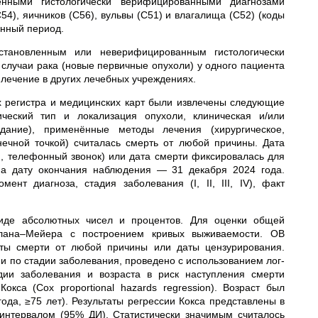
нными гистологически верифицированными диагнозами
54), яичников (С56), вульвы (С51) и влагалища (С52) (коды
анный период.
становленным или неверифицированным гистологически
 случаи рака (новые первичные опухоли) у одного пациента
 лечение в других лечебных учреждениях.
 регистра и медицинских карт были извлечены следующие
ический тип и локализация опухоли, клиническая и/или
дание), применённые методы лечения (хирургическое,
нечной точкой) считалась смерть от любой причины. Дата
ия, телефонный звонок) или дата смерти фиксировалась для
на дату окончания наблюдения — 31 декабря 2024 года.
т диагноза, стадия заболевания (I, II, III, IV), факт
виде абсолютных чисел и процентов. Для оценки общей
плана–Мейера с построением кривых выживаемости. ОВ
аты смерти от любой причины или даты цензурирования.
по стадии заболевания, проведено с использованием лог-
адии заболевания и возраста в риск наступления смерти
кса (Cox proportional hazards regression). Возраст был
ода, ≥75 лет). Результаты регрессии Кокса представлены в
интервалом (95% ДИ). Статистически значимым считалось