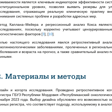
ыживаемости является ключевым индикатором эффективности сист
нституциональном уровнях, позволяя выявить резервы для 
сследования, отражающие реальную клиническую практику в
онимания системных проблем и разработки адресных мер.
етод Каплана–Мейера и регрессионный анализ Кокса являютс
сследованиях, поскольку корректно учитывают цензурированн
рогностических факторов
[
3
]
,
[
10
]
.
елью настоящего исследования явился ретроспективный анал
нкогинекологическими заболеваниями, пролеченных в региональн
аболевания и возраста на прогноз, а также сравнительный анализ
анными.
2. Материалы и методы
изайн и когорта исследования. Проведено ретроспективное ко
егистра ГБУЗ Республики Мордовия «Республиканский онкологическ
екабря 2023 года. Выбор дизайна обусловлен его возможностью о
анных регистра, что соответствует подходу, используемому в анал