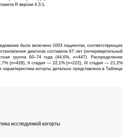
акета R версии 4.3.1.
следование было включено 1003 пациентки, соответствующие
становления диагноза составила 67 лет (интерквартильный
стная группа 60–74 года (44,6%, n=447). Распределение
% (n=428), II стадия — 22,1% (n=222), III стадия — 21,2%
я характеристика когорты детально представлена в Таблице
стика исследуемой когорты