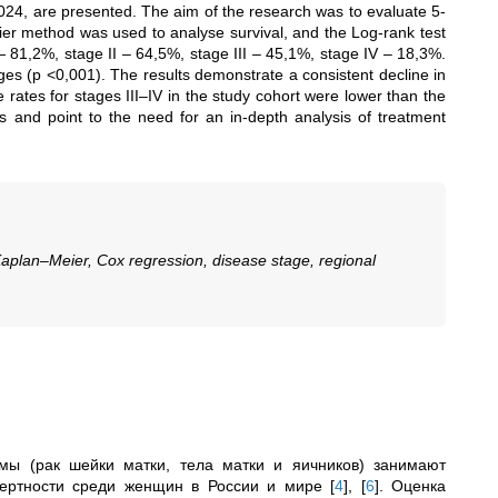
24, are presented. The aim of the research was to evaluate 5-
ier method was used to analyse survival, and the Log-rank test
81,2%, stage II – 64,5%, stage III – 45,1%, stage IV – 18,3%.
stages (p <0,001). The results demonstrate a consistent decline in
e rates for stages III–IV in the study cohort were lower than the
is and point to the need for an in-depth analysis of treatment
 Kaplan–Meier, Cox regression, disease stage, regional
емы (рак шейки матки, тела матки и яичников) занимают
смертности среди женщин в России и мире
[
4
]
,
[
6
]
. Оценка