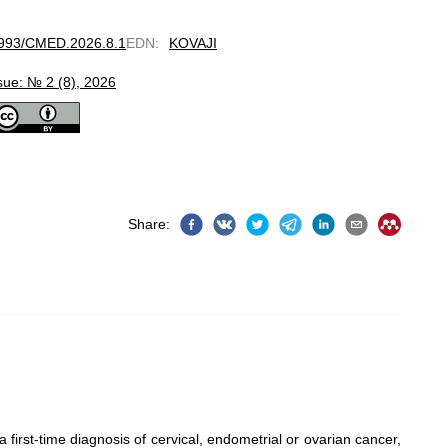
62993/CMED.2026.8.1
EDN
:
KOVAJI
sue: № 2 (8), 2026
Share
:
a first-time diagnosis of cervical, endometrial or ovarian cancer,