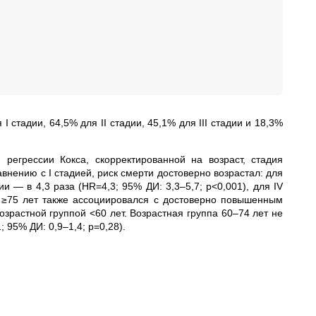
 стадии, 64,5% для II стадии, 45,1% для III стадии и 18,3%
регрессии Кокса, скорректированной на возраст, стадия
нению с I стадией, риск смерти достоверно возрастал: для
адии — в 4,3 раза (HR=4,3; 95% ДИ: 3,3–5,7; p<0,001), для IV
ст ≥75 лет также ассоциировался с достоверно повышенным
озрастной группой <60 лет. Возрастная группа 60–74 лет не
 95% ДИ: 0,9–1,4; p=0,28).