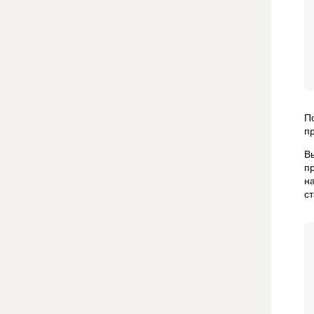
П
п
В
п
н
с