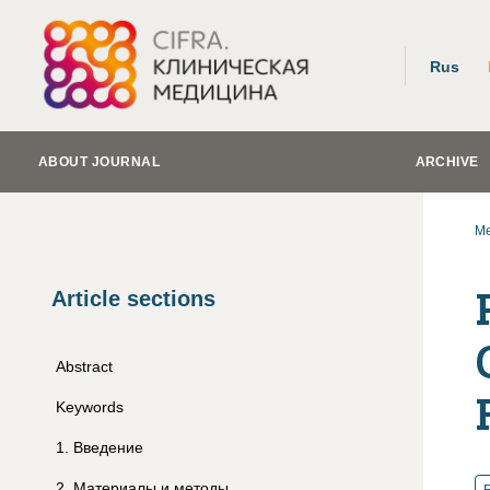
Rus
ABOUT JOURNAL
ARCHIVE
Me
Article sections
Abstract
Keywords
1
.
Введение
2
.
Материалы и методы