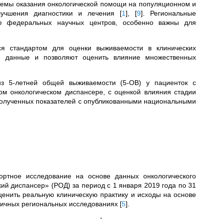
емы оказания онкологической помощи на популяционном и
улучшения диагностики и лечения
[
1
]
,
[
9
]
. Региональные
не федеральных научных центров, особенно важны для
я стандартом для оценки выживаемости в клинических
ые данные и позволяют оценить влияние множественных
из 5-летней общей выживаемости (5-ОВ) у пациенток с
ом онкологическом диспансере, с оценкой влияния стадии
 полученных показателей с опубликованными национальными
гортное исследование на основе данных онкологического
ий диспансер» (РОД) за период с 1 января 2019 года по 31
ценить реальную клиническую практику и исходы на основе
огичных региональных исследованиях
[
5
]
.