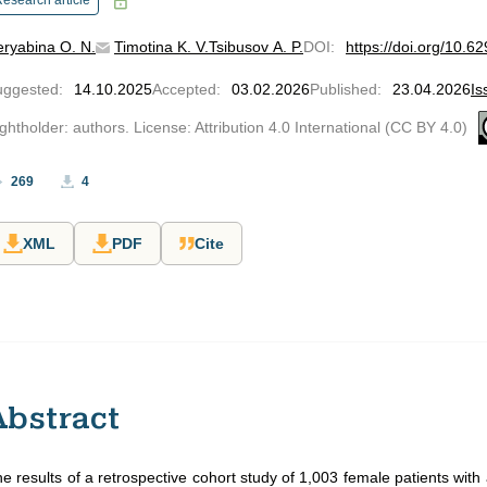
esearch article
ryabina O. N.
Timotina K. V.
Tsibusov A. P.
DOI
:
https://doi.org/10.
uggested
:
14.10.2025
Accepted
:
03.02.2026
Published
:
23.04.2026
Is
ghtholder: authors. License: Attribution 4.0 International (CC BY 4.0)
269
4
XML
PDF
Cite
Abstract
e results of a retrospective cohort study of 1,003 female patients with 