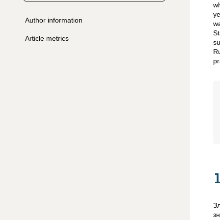
wh
ye
Author information
wa
St
Article metrics
su
Ru
pr
З
з