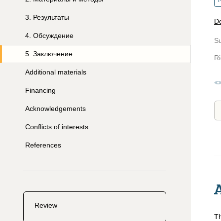
R
3
.
Результаты
De
4
.
Обсуждение
S
5
.
Заключение
Ri
Additional materials
Financing
Acknowledgements
Conflicts of interests
References
Review
Th