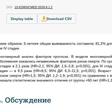
DOI:
10.62993/CMED.2026.8.1.2
Display table
Download CSV
аким образом, 5-летняя общая выживаемость составила: 81,2% для I
я IV стадии.
ногомерный анализ факторов прогноза. В модели многомерной 
аболевания оказалась независимым фактором риска смерти. По срав
 стадии в 2,1 раза (HR=2,1; 95% ДИ: 1,6–2,8; p<0,001), для III ст
тадии — в 8,5 раза (HR=8,5; 95% ДИ: 6,3–11,5; p<0,001). Возра
иском смерти (HR=1,5; 95% ДИ: 1,2–1,9; p<0,001) по сравнению с в
казала статистически значимого отличия от группы <60 лет (HR=1,1;
4. Обсуждение