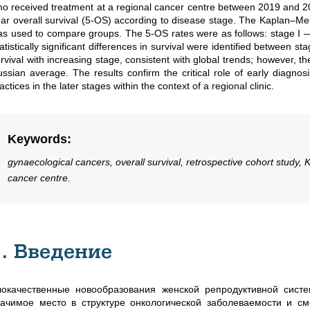
o received treatment at a regional cancer centre between 2019 and 20
ar overall survival (5-OS) according to disease stage. The Kaplan–Me
s used to compare groups. The 5-OS rates were as follows: stage I — 
atistically significant differences in survival were identified between 
rvival with increasing stage, consistent with global trends; however, th
ssian average. The results confirm the critical role of early diagnos
actices in the later stages within the context of a regional clinic.
Keywords
:
gynaecological cancers, overall survival, retrospective cohort study,
cancer centre.
1. Введение
локачественные новообразования женской репродуктивной сист
начимое место в структуре онкологической заболеваемости и 