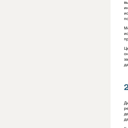
в
и
и
п
М
и
п
Ц
о
з
д
Д
р
д
д