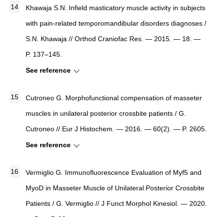
Khawaja S.N. Infield masticatory muscle activity in subjects
with pain-related temporomandibular disorders diagnoses /
S.N. Khawaja // Orthod Craniofac Res. — 2015. — 18. —
P. 137–145.
See reference
Cutroneo G. Morphofunctional compensation of masseter
muscles in unilateral posterior crossbite patients / G.
Cutroneo // Eur J Histochem. — 2016. — 60(2). — P. 2605.
See reference
Vermiglio G. Immunofluorescence Evaluation of Myf5 and
MyoD in Masseter Muscle of Unilateral Posterior Crossbite
Patients / G. Vermiglio // J Funct Morphol Kinesiol. — 2020.