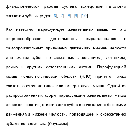
физиологической работы сустава вследствие патологий
окклюзии зубных рядов
[
6
]
,
[
7
]
,
[
8
]
,
[
9
]
,
[
10
]
.
Как известно, парафункция жевательных мышц — это
нецелесообразная деятельность, выражающаяся в
самопроизвольных привычных движениях нижней челюсти
или сжатии зубов, не связанных с жеванием, глотанием,
речью и другими естественными актами.
Парафункцией
мышц челюстно-лицевой области (ЧЛО) принято также
считать состояние гипо- или гипер-тонуса мышц.
Одной из
распространенных форм парафункций жевательных мышц
является сжатие, стискивание зубов в сочетание с боковыми
движениями нижней челюсти, приводящее к скрежетанию
зубами во время сна (бруксизм).