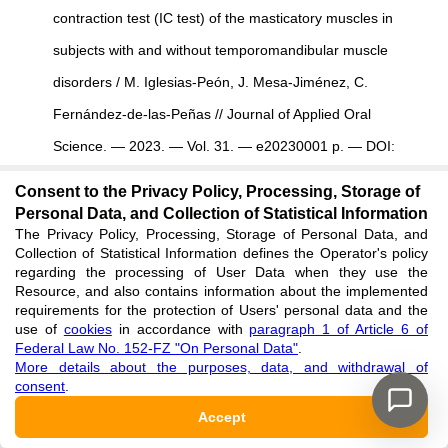
contraction test (IC test) of the masticatory muscles in
subjects with and without temporomandibular muscle
disorders / M. Iglesias-Peón, J. Mesa-Jiménez, C.
Fernández-de-las-Peñas // Journal of Applied Oral
Science. — 2023. — Vol. 31. — e20230001 p. — DOI:
10.1590/1678-7757-2023-0045.
Consent to the Privacy Policy, Processing, Storage of
See reference
Personal Data, and Collection of Statistical Information
The Privacy Policy, Processing, Storage of Personal Data, and
Collection of Statistical Information defines the Operator's policy
Szyszka-Sommerfeld L. Electromyography as a Means of
regarding the processing of User Data when they use the
Resource, and also contains information about the implemented
Assessing Masticatory Muscle Activity in Patients with Pain-
requirements for the protection of Users' personal data and the
use of
cookies
in accordance with
paragraph 1 of Article 6 of
Related Temporomandibular Disorders / L. Szyszka-
Federal Law No. 152-FZ "On Personal Data"
.
Sommerfeld, M. Machoy, M. Lipski [et al.] // Pain Res
More details about the purposes, data, and withdrawal of
consent
.
Manag. — 2020. — Vol. 2020. — 9750915 p. — DOI:
Accept
10.1155/2020/9750915.