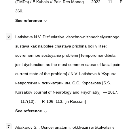
(TMDs) / Е Kubala // Pain Res Manag. — 2022. — 11. — P.
360.
See reference
Latisheva N.V. Disfunktsiya visochno-nizhnechelyustnogo
sustava kak naibolee chastaya prichina boli v litse:
sovremennoe sostoyanie problemi [Temporomandibular
joint dysfunction as the most common cause of facial pain:
current state of the problem] / N.V. Latisheva // Журнал
неврологии и психиатрии им. С.С. Корсакова [S.S.
Korsakov Journal of Neurology and Psychiatry]. — 2017.
— 117(10). — P. 106–113. [in Russian]
See reference
Abakarov S.I. Osnovi anatomii, okklyuzii i artikulyatsii v