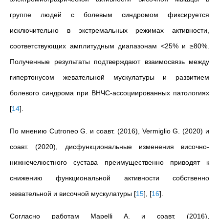
группе людей с болевым синдромом фиксируется
исключительно в экстремальных режимах активности,
соответствующих амплитудным диапазонам <25% и ≥80%.
Полученные результаты подтверждают взаимосвязь между
гипертонусом жевательной мускулатуры и развитием
болевого синдрома при ВНЧС-ассоциированных патологиях
[
14
]
.
По мнению Cutroneo G. и соавт. (2016), Vermiglio G. (2020) и
соавт. (2020), дисфункциональные изменения височно-
нижнечелюстного сустава преимущественно приводят к
снижению функциональной активности собственно
жевательной и височной мускулатуры
[
15
]
,
[
16
]
.
Согласно работам Mapelli A. и соавт. (2016),