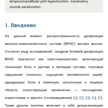
temporomandibular joint hyperfunction, masticatory
muscle parafunction.
1. Введение
На данный момент распространенность дисфункции
височно-нижнечелюстного сустава (ВНЧС) весьма высока.
Согласно ряду исследований, синдром болевой дисфункции
ВНЧС трактуется как симптомокомплекс, включающий
локальную боль и щелчки в проекции сустава, слуховые
нарушения (тиннитус, ощущение заложенности ушей),
иррадиацию боли в теменную, затылочную и лицевую
области, сопутствующие проявления — глоссодинию,
ксеростомию и вертиго (головокружение)
[
1
]
,
[
2
]
,
[
3
]
,
[
4
]
,
[
5
]
.
Также данное понятие включает в себя дезорганизацию