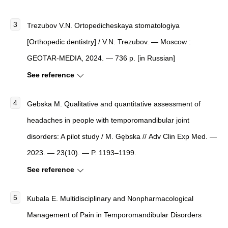
Trezubov V.N. Ortopedicheskaya stomatologiya
[Orthopedic dentistry] / V.N. Trezubov. — Moscow :
GEOTAR-MEDIA, 2024. — 736 p. [in Russian]
See reference
Gebska M. Qualitative and quantitative assessment of
headaches in people with temporomandibular joint
disorders: A pilot study / M. Gębska // Adv Clin Exp Med. —
2023. — 23(10). — P. 1193–1199.
See reference
Kubala Е. Multidisciplinary and Nonpharmacological
Management of Pain in Temporomandibular Disorders