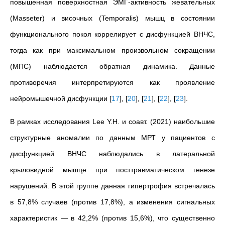
повышенная поверхностная ЭМГ-активность жевательных
(Masseter) и височных (Temporalis) мышц в состоянии
функционального покоя коррелирует с дисфункцией ВНЧС,
тогда как при максимальном произвольном сокращении
(МПС) наблюдается обратная динамика. Данные
противоречия интерпретируются как проявление
нейромышечной дисфункции
[
17
]
,
[
20
]
,
[
21
]
,
[
22
]
,
[
23
]
.
В рамках исследования Lee Y.H. и соавт. (2021) наибольшие
структурные аномалии по данным МРТ у пациентов с
дисфункцией ВНЧС наблюдались в латеральной
крыловидной мышце при посттравматическом генезе
нарушений. В этой группе данная гипертрофия встречалась
в 57,8% случаев (против 17,8%), а изменения сигнальных
характеристик — в 42,2% (против 15,6%), что существенно