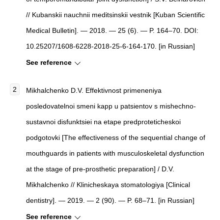
// Kubanskii nauchnii meditsinskii vestnik [Kuban Scientific
Medical Bulletin]. — 2018. — 25 (6). — P. 164–70. DOI:
10.25207/1608-6228-2018-25-6-164-170. [in Russian]
See reference
Mikhalchenko D.V. Effektivnost primeneniya
posledovatelnoi smeni kapp u patsientov s mishechno-
sustavnoi disfunktsiei na etape predproteticheskoi
podgotovki [The effectiveness of the sequential change of
mouthguards in patients with musculoskeletal dysfunction
at the stage of pre-prosthetic preparation] / D.V.
Mikhalchenko // Klinicheskaya stomatologiya [Clinical
dentistry]. — 2019. — 2 (90). — P. 68–71. [in Russian]
See reference