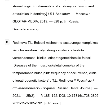
stomatologii [Fundamentals of anatomy, occlusion and
articulation in dentistry] / S.I. Abakarov. — Moscow :
GEOTAR-MEDIA, 2019. — 528 p. [in Russian]
See reference
Redinova T.L. Bolezni mishechno-sustavnogo kompleksa
visochno-nizhnechelyustnogo sustava: chastota
vstrechaemosti, klinika, etiopatogeneticheskie faktori
[Diseases of the musculoskeletal complex of the
temporomandibular joint: frequency of occurrence, clinic,
etiopathogenetic factors] / T.L. Redinova // Российский
стоматологический журнал [Russian Dental Journal]. —
2021. — 25(2). — P. 185–192. DOI: 10.17816/1728-2802-
2021-25-2-185-192. [in Russian]