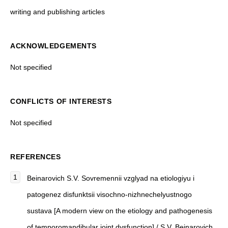
writing and publishing articles
ACKNOWLEDGEMENTS
Not specified
CONFLICTS OF INTERESTS
Not specified
REFERENCES
Beinarovich S.V. Sovremennii vzglyad na etiologiyu i
patogenez disfunktsii visochno-nizhnechelyustnogo
sustava [A modern view on the etiology and pathogenesis
of temporomandibular joint dysfunction] / S.V. Beinarovich