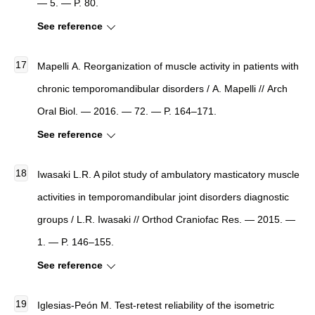
— 5. — P. 80.
See reference
Mapelli А. Reorganization of muscle activity in patients with
chronic temporomandibular disorders / А. Mapelli // Arch
Oral Biol. — 2016. — 72. — P. 164–171.
See reference
Iwasaki L.R. A pilot study of ambulatory masticatory muscle
activities in temporomandibular joint disorders diagnostic
groups / L.R. Iwasaki // Orthod Craniofac Res. — 2015. —
1. — P. 146–155.
See reference
Iglesias-Peón M. Test-retest reliability of the isometric