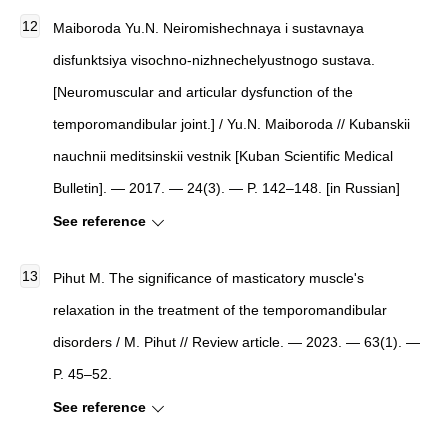
Maiboroda Yu.N. Neiromishechnaya i sustavnaya
disfunktsiya visochno-nizhnechelyustnogo sustava.
[Neuromuscular and articular dysfunction of the
temporomandibular joint.] / Yu.N. Maiboroda // Kubanskii
nauchnii meditsinskii vestnik [Kuban Scientific Medical
Bulletin]. — 2017. — 24(3). — P. 142–148. [in Russian]
See reference
Pihut M. The significance of masticatory muscle's
relaxation in the treatment of the temporomandibular
disorders / M. Pihut // Review article. — 2023. — 63(1). —
P. 45–52.
See reference