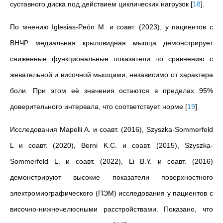
суставного диска под действием циклических нагрузок
[
18
]
.
По мнению Iglesias-Peón M. и соавт. (2023), у пациентов с
ВНЧР медиальная крыловидная мышца демонстрирует
сниженные функциональные показатели по сравнению с
жевательной и височной мышцами, независимо от характера
боли. При этом её значения остаются в пределах 95%
доверительного интервала, что соответствует норме
[
19
]
.
Исследования Mapelli A. и соавт. (2016), Szyszka-Sommerfeld
L и соавт. (2020), Berni K.C. и соавт. (2015), Szyszka-
Sommerfeld L. и соавт. (2022), Li B.Y. и соавт. (2016)
демонстрируют высокие показатели поверхностного
электромиографического (ПЭМ) исследования у пациентов с
височно-нижнечелюсными расстройствами. Показано, что