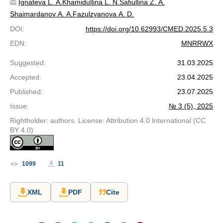
Ignateva L. A.
Khamidullina L. N.
Safiullina Z. A.
Shaimardanov A. A.
Fazulzyanova A. D.
DOI
:
https://doi.org/10.62993/CMED.2025.5.3
EDN
:
MNRRWX
Suggested
:
31.03.2025
Accepted
:
23.04.2025
Published
:
23.07.2025
Issue
:
№ 3 (5), 2025
Rightholder: authors. License: Attribution 4.0 International (CC
BY 4.0)
1099
11
XML
PDF
Cite