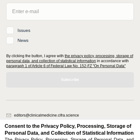
Issues
News
By clicking the button, I agree with
the privacy policy, processing, storage of
personal data, and collection of statistical information
in accordance with
paragraph 1 of Article 6 of Federal Law No. 152-FZ "On Personal Data"
Subscribe
editors@clinicalmedicine.cifra.science
620066, Sverdlovsk region, Yekaterinburg, st. Akademicheskaya, 11A,
Consent to the Privacy Policy, Processing, Storage of
office 1
Personal Data, and Collection of Statistical Information
The Privacy Policy, Processing, Storage of Personal Data, and