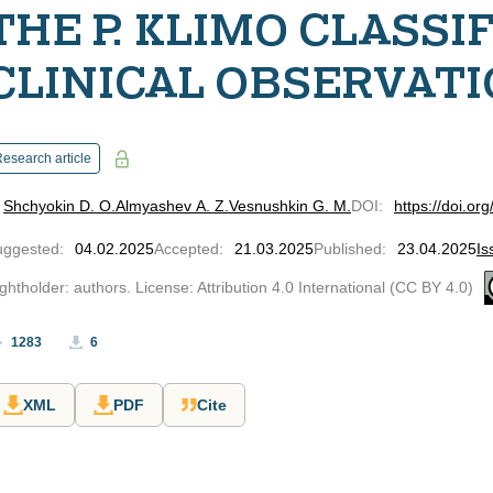
THE P. KLIMO CLASSI
CLINICAL OBSERVATI
esearch article
Shchyokin D. O.
Almyashev A. Z.
Vesnushkin G. M.
DOI
:
https://doi.o
uggested
:
04.02.2025
Accepted
:
21.03.2025
Published
:
23.04.2025
Is
ghtholder: authors. License: Attribution 4.0 International (CC BY 4.0)
1283
6
XML
PDF
Cite