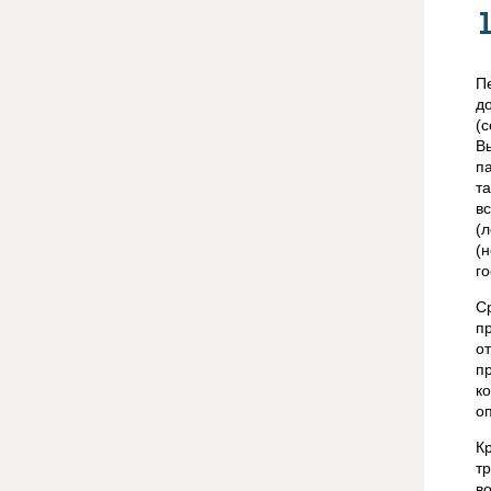
П
д
(
В
п
т
в
(
(
го
С
п
о
п
к
о
К
т
в