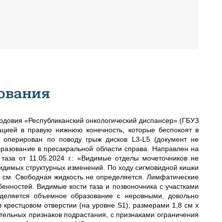
ования
Мордовия «Республиканский онкологический диспансер» (ГБУЗ
цией в правую нижнюю конечность, которые беспокоят в
л оперирован по поводу грыж дисков L3-L5 (документ не
разование в пресакральной области справа. Направлен на
аза от 11.05.2024 г.: «Видимые отделы мочеточников не
видимых структурных изменений. По ходу сигмовидной кишки
 см. Свободная жидкость не определяется. Лимфатические
енностей. Видимые кости таза и позвоночника с участками
еделяется объемное образование с неровными, довольно
 крестцовом отверстии (на уровне S1), размерами 1,8 см х
ительных признаков подрастания, с признаками ограничения