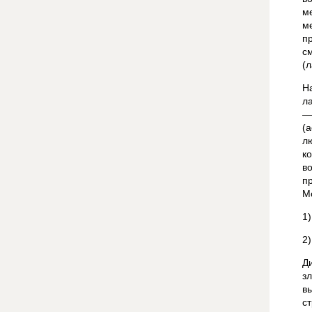
м
м
п
с
(
Н
л
—
(
л
к
в
п
М
1
2
Д
з
в
с