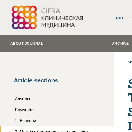
Rus
ABOUT JOURNAL
ARCHIVE
Me
Article sections
Abstract
Keywords
1
.
Введение
2
.
Методы и принципы исследования