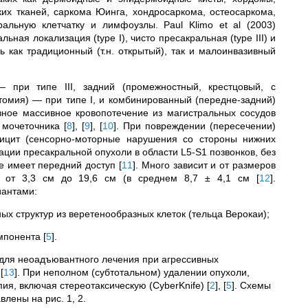
их тканей, саркома Юинга, хондросаркома, остеосаркома,
альную клетчатку и лимфоузлы. Paul Klimo et al (2003)
ая локализация (type I), чисто пресакральная (type III) и
ь как традиционный (т.н. открытый), так и малоинвазивный
при типе III, задний (промежностный, крестцовый, с
ктомия) — при типе I, и комбинированный (передне-задний)
ное массивное кровопотечение из магистральных сосудов
а мочеточника
[
8
]
,
[
9
]
,
[
10
]
. При повреждении (пересечении)
фицит (сенсорно-моторные нарушения со стороны нижних
ации пресакральной опухоли в области L5-S1 позвонков, без
ние имеет передний доступ
[
11
]
. Много зависит и от размеров
ся от 3,3 см до 19,6 см (в среднем 8,7 ± 4,1 см
[
12
]
.
иантами:
х структур из веретенообразных клеток (тельца Верокаи);
омпонента
[
5
]
.
 для неоадъювантного лечения при агрессивных
)
[
13
]
. При неполном (субтотальном) удалении опухоли,
ия, включая стереотаксическую (СyberKnife)
[
2
]
,
[
5
]
. Схемы
лены на рис. 1, 2.