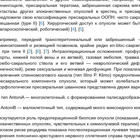
енингоцеле, пресакральная тератома, забрюшинная саркома мягк
етастазы других злокачественных опухолей в крестец и пресакр
редложили свою классификацию пресакральных ООПН: чисто сакральн
мешанная (type II)
[
6
]
. Хирургический доступ к опухоли может быт
лапароскопический, роботический)
[
4
]
,
[
5
]
.
апример, передний трансперитонеальный или забрюшинный — 
аминэктомией и резекцией позвонков, крайне редко en-bloc-сакрэ
 при типе II
[
2
]
,
[
6
]
,
[
7
]
. Интраоперационные осложнения: профуз
аорты, нижней полой вены и их ветвей), газовая эмболия, травм
юмбо-сакрального ствола и его ветвей — неврологический де
онечностей), реже сексуальная и мочевая дисфункция. При локализ
овлечения спинномозгового канала (тип IIIпо P. Klimo) предпочте
ресакрального компонента опухоли, который может колебать
орфологически пресакральная шваннома представлена двумя вар
) тип AntoniA — многоклеточный, с формированием палисадообразны
) AntoniB — малоклеточный тип, содержащий много миксоидного к
искутируется роль предоперационной биопсии опухоли (показания
локачественных опухолях, чувствительных к химиолучевой терапии
ысоком риске рецидива показана послеоперационная лучевая терап
троения пояснично-крестцового нервного сплетения справа представ