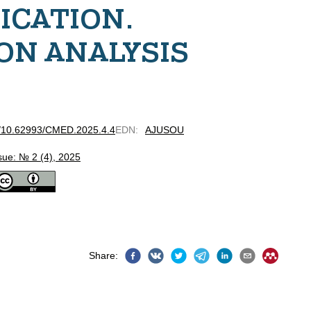
FICATION.
ON ANALYSIS
rg/10.62993/CMED.2025.4.4
EDN
:
AJUSOU
sue: № 2 (4), 2025
Share
: