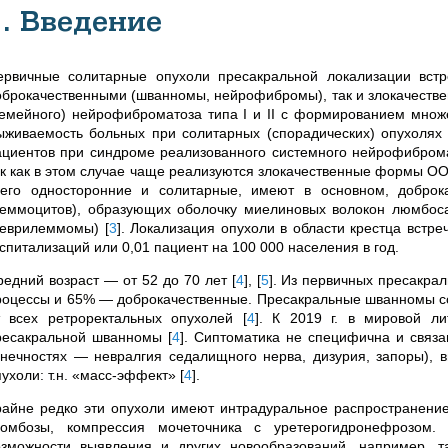
1. Введение
ервичные солитарные опухоли пресакральной локализации встр
оброкачественными (шванномы, нейрофибромы), так и злокачестве
семейного) нейрофиброматоза типа I и II с формированием мн
ыживаемость больных при солитарных (спорадических) опухолях
ациентов при синдроме реализованного системного нейрофиброматоз
ак как в этом случае чаще реализуются злокачественные формы О
сего односторонние и солитарные, имеют в основном, доброка
леммоцитов), образующих оболочку миелиновых волокон люмбоса
неврилеммомы)
[
3
]
. Локализация опухоли в области крестца встр
спитализаций или 0,01 пациент на 100 000 населения в год.
редний возраст — от 52 до 70 лет
[
4
]
,
[
5
]
. Из первичных пресакра
роцессы и 65% — доброкачественные. Пресакральные шванномы со
т всех ретроректальных опухолей
[
4
]
. К 2019 г. в мировой ли
ресакральной шванномы
[
4
]
. Сиптоматика не специфична и связ
онечностях — невралгия седалищного нерва, дизурия, запоры), в
пухоли: т.н. «масс-эффект»
[
4
]
.
райне редко эти опухоли имеют интрадуральное распространение
ромбозы, компрессия мочеточника с уретерогидронефрозом
озможности выявления и других новообразований, например, 