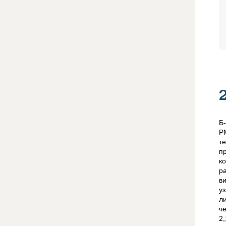
Б
Р
т
п
к
р
в
у
л
ч
2