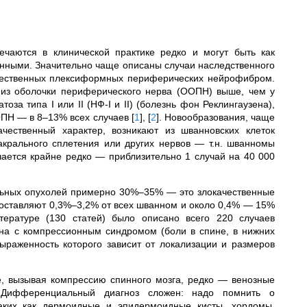
ечаются в клинической практике редко и могут быть как
нными. Значительно чаще описаны случаи наследственного
ожественных плексиформных периферических нейрофибром.
 из оболочки периферического нерва (ООПН) выше, чем у
а типа I или II (НФ-I и II) (болезнь фон Реклингаузена),
ОПН — в 8–13% всех случаев
[
1
]
,
[
2
]
. Новообразования, чаще
чественный характер, возникают из шванновских клеток
крального сплетения или других нервов — т.н. шванномы
ечается крайне редко — приблизительно 1 случай на 40 000
льных опухолей примерно 30%–35% — это злокачественные
ставляют 0,3%–3,2% от всех шванном и около 0,4% — 15%
тературе (130 статей) было описано всего 220 случаев
ана с компрессионным синдромом (боли в спине, в нижних
ыраженность которого зависит от локализации и размеров
, вызывая компрессию спинного мозга, редко — венозные
. Дифференциальный диагноз сложен: надо помнить о
таких как дермоидные и эпидермоидные кисты, хордомы,