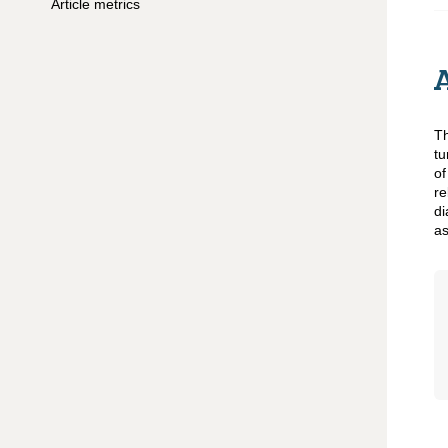
Article metrics
Th
tu
of
re
di
as