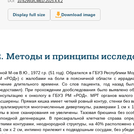
DOI:
10.62993/CMED.2025.4.4.2
Display full size
Download image
2. Методы и принципы исслед
-ной М-ов В.Ю., 1972 г.р. (51 год). Обратился в ГБУЗ Республики 
М «РОД») с жалобами на боли в поясничной области с иррадиа
ечение длительного времени. Со слов пациента, год назад бы
редоставил). При прохождении дообследования было выявлено об
онсультацию к онкологу в ГБУЗ РМ «РОД». МРТ органов малого т
асширены. Прямая кишка имеет четкий ровный контур, стенки без 
изуализируются многочисленные дивертикулы, размерами 1 см х 1
злы в зоне сканирования не увеличены. Тазовая брюшина без особ
ипоидной дегенерации. В пресакральной клетчатке справа опр
еткими контурами, неоднородной структуры, на 40% расположено в
,1 см х 2 см, интимно прилежит к подвздошным сосудам, без убед