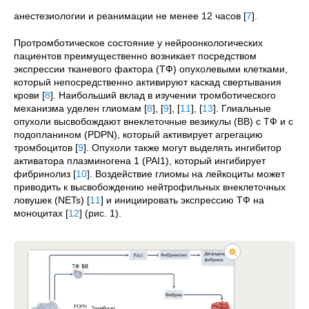
анестезиологии и реанимации не менее 12 часов
[
7
]
.
Протромботическое состояние у нейроонкологических
пациентов преимущественно возникает посредством
экспрессии тканевого фактора (ТФ) опухолевыми клетками,
который непосредственно активируют каскад свертывания
крови
[
8
]
. Наибольший вклад в изучении тромботического
механизма уделен глиомам
[
8
]
,
[
9
]
,
[
11
]
,
[
13
]
. Глиальные
опухоли высвобождают внеклеточные везикулы (ВВ) с ТФ и с
подопланином (PDPN), который активирует агрегацию
тромбоцитов
[
9
]
. Опухоли также могут выделять ингибитор
активатора плазминогена 1 (PAI1), который ингибирует
фибринолиз
[
10
]
. Воздействие глиомы на лейкоциты может
приводить к высвобождению нейтрофильных внеклеточных
ловушек (NETs)
[
11
]
и инициировать экспрессию ТФ на
моноцитах
[
12
]
(рис. 1).