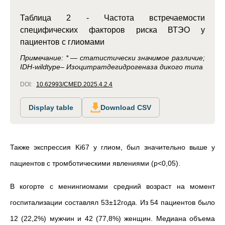
Таблица 2 - Частота встречаемости
специфических факторов риска ВТЭО у
пациентов с глиомами
Примечание: * — статистически значимое различие;
IDH-wildtype– Изоцитратдегидрогеназа дикого типа
DOI:
10.62993/CMED.2025.4.2.4
Display table
Download CSV
Также экспрессия Ki67 у глиом, был значительно выше у
пациентов с тромботическими явлениями (р<0,05).
В когорте с менингиомами средний возраст на момент
госпитализации составлял 53±12года. Из 54 пациентов было
12 (22,2%) мужчин и 42 (77,8%) женщин. Медиана объема