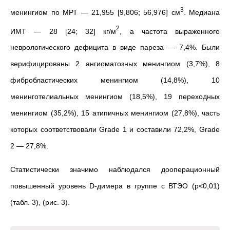
3
менингиом по МРТ — 21,955 [9,806; 56,976] см
. Медиана
2
ИМТ — 28 [24; 32] кг/м
, а частота выраженного
неврологического дефицита в виде пареза — 7,4%. Были
верифицированы 2 ангиоматозных менингиом (3,7%), 8
фибробластических менингиом (14,8%), 10
менинготелиальных менингиом (18,5%), 19 переходных
менингиом (35,2%), 15 атипичных менингиом (27,8%), часть
которых соответствовали Grade 1 и составили 72,2%, Grade
2 — 27,8%.
Статистически значимо наблюдался дооперационный
повышенный уровень D-димера в группе с ВТЭО (р<0,01)
(табл. 3), (рис. 3).