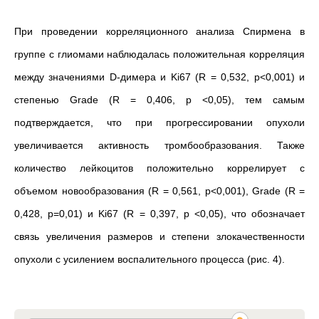
При проведении корреляционного анализа Спирмена в
группе с глиомами наблюдалась положительная корреляция
между значениями D-димера и Ki67 (R = 0,532, р<0,001) и
степенью Grade (R = 0,406, р <0,05), тем самым
подтверждается, что при прогрессировании опухоли
увеличивается активность тромбообразования. Также
количество лейкоцитов положительно коррелирует с
объемом новообразования (R = 0,561, р<0,001), Grade (R =
0,428, р=0,01) и Ki67 (R = 0,397, р <0,05), что обозначает
связь увеличения размеров и степени злокачественности
опухоли с усилением воспалительного процесса (рис. 4).