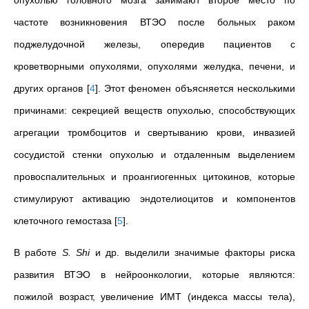
опухолью головного мозга занимают второе место по
частоте возникновения ВТЭО после больных раком
поджелудочной железы, опередив пациентов с
кроветворными опухолями, опухолями желудка, печени, и
других органов
[
4
]
. Этот феномен объясняется несколькими
причинами: секрецией веществ опухолью, способствующих
агрегации тромбоцитов и свертыванию крови, инвазией
сосудистой стенки опухолью и отдаленным выделением
провоспалительных и проангиогенных цитокинов, которые
стимулируют активацию эндотелиоцитов и компонентов
клеточного гемостаза
[
5
]
.
В работе
S. Shi
и др. выделили значимые факторы риска
развития ВТЭО в нейроонкологии, которые являются:
пожилой возраст, увеличение ИМТ (индекса массы тела),