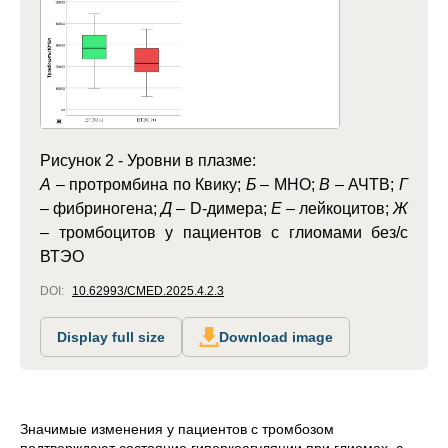
Рисунок 2 - Уровни в плазме:
А
– протромбина по Квику;
Б
– МНО;
В
– АЧТВ;
Г
– фибриногена;
Д
– D-димера;
Е
– лейкоцитов;
Ж
– тромбоцитов у пациентов с глиомами без/с
ВТЭО
DOI:
10.62993/CMED.2025.4.2.3
Display full size
Download image
Значимые изменения у пациентов с тромбозом