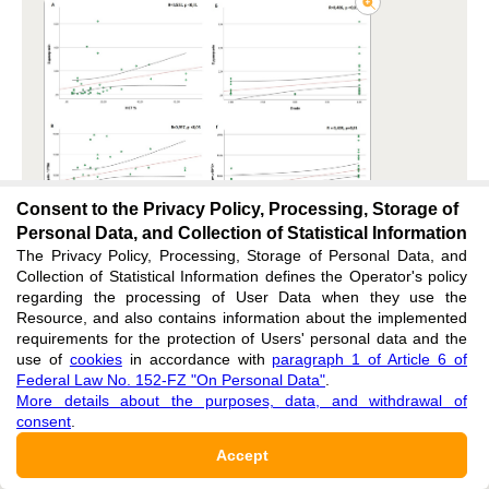
Consent to the Privacy Policy, Processing, Storage of
Personal Data, and Collection of Statistical Information
The Privacy Policy, Processing, Storage of Personal Data, and
Collection of Statistical Information defines the Operator's policy
regarding the processing of User Data when they use the
Resource, and also contains information about the implemented
requirements for the protection of Users' personal data and the
use of
cookies
in accordance with
paragraph 1 of Article 6 of
Federal Law No. 152-FZ "On Personal Data"
.
Рисунок 4 - Корреляционная зависимость (по
More details about the purposes, data, and withdrawal of
Спирмену) между лабораторными показателями
consent
.
и данными глиомы:
Accept
А
– корреляция между D-димером и Ki67;
Б
–