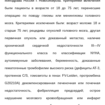
Минздрава России г. Новосибирска. Критериями включения
были пациенты в возрасте от 18 до 75 лет, перенесшие
операцию по поводу глиомы или менингиомы головного
мозга. Критериями исключения были: возраст моложе 18 и
старше 75 лет, рецидивы опухолей головного мозга, другая
первичная опухоль или доказанный метастаз, наличие
хронической сердечной недостаточности III—IV
функционального класса по классификации NYHA,
аутоиммунные заболевания, беременность, доказанные
гематогенные тромбофилии высокого риска (дефициты AT-3,
протеинов C/S, гомозиготы в генах FV-Leiden, протромбина
G20210A) декомпенсированная печеночная или почечная
недостаточность, фибрилляция предсердий; острое
нарушение мозгового кровообращения или инфаркт