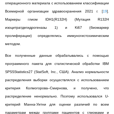
операционного материала с использованием классификации
Всемирной организации здравоохранения 2021 г.
[
19
]
.
Маркеры глиом IDH1(R132H) (Мутация R132H
изоцитратдегидрогеназы 1) и Ki67 (биомаркер
пролиферации) определялись иммуногистохимическим
методом.
Все полученные данные обрабатывались с помощью
программного пакета для статистической обработки IBM
SPSSStatistics27 (StatSoft, Inc., CШA). Анализ нормальности
распределения выборки осуществлялся с использованием
критерия Колмогорова–Смирнова, и получено, что
распределение ненормально. Поэтому использовался U-
критерий Манна-Уитни для оценки различий по всем
параметрам между группами пациентов с глиомами и