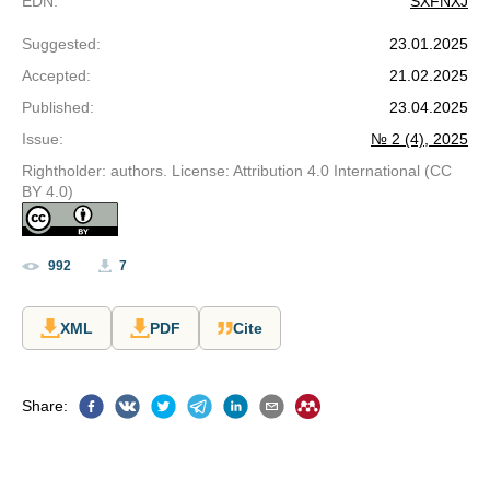
EDN
:
SXFNXJ
Suggested
:
23.01.2025
Accepted
:
21.02.2025
Published
:
23.04.2025
Issue
:
№ 2 (4), 2025
Rightholder: authors. License: Attribution 4.0 International (CC
BY 4.0)
992
7
XML
PDF
Cite
Share
: