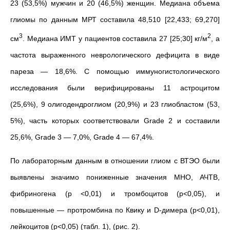
23 (53,5%) мужчин и 20 (46,5%) женщин. Медиана объема
глиомы по данным МРТ составила 48,510 [22,433; 69,270]
3
2
см
. Медиана ИМТ у пациентов составила 27 [25;30] кг/м
, а
частота выраженного неврологического дефицита в виде
пареза — 18,6%. С помощью иммуногистологического
исследования были верифицированы 11 астроцитом
(25,6%), 9 олигодендроглиом (20,9%) и 23 глиобластом (53,
5%), часть которых соответствовали Grade 2 и составили
25,6%, Grade 3 — 7,0%, Grade 4 — 67,4%.
По лабораторным данным в отношении глиом с ВТЭО были
выявлены значимо пониженные значения МНО, АЧТВ,
фибриногена (р <0,01) и тромбоцитов (р<0,05), и
повышенные — протромбина по Квику и D-димера (р<0,01),
лейкоцитов (р<0,05) (табл. 1), (рис. 2).