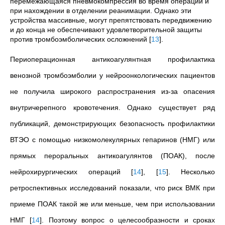
перемежающаяся пневмокомпрессия во время операции и
при нахождении в отделении реанимации. Однако эти
устройства массивные, могут препятствовать передвижению
и до конца не обеспечивают удовлетворительной защиты
против тромбоэмболических осложнений
[
13
]
.
Периоперационная антикоагулянтная профилактика
венозной тромбоэмболии у нейроонкологических пациентов
не получила широкого распространения из-за опасения
внутричерепного кровотечения. Однако существует ряд
публикаций, демонстрирующих безопасность профилактики
ВТЭО с помощью низкомолекулярных гепаринов (НМГ) или
прямых пероральных антикоагулянтов (ПОАК), после
нейрохирургических операций
[
14
]
,
[
15
]
. Несколько
ретроспективных исследований показали, что риск ВМК при
приеме ПОАК такой же или меньше, чем при использовании
НМГ
[
14
]
. Поэтому вопрос о целесообразности и сроках