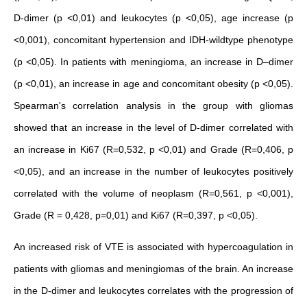
D-dimer (p <0,01) and leukocytes (p <0,05), age increase (p
<0,001), concomitant hypertension and IDH-wildtype phenotype
(p <0,05). In patients with meningioma, an increase in D–dimer
(p <0,01), an increase in age and concomitant obesity (p <0,05).
Spearman's correlation analysis in the group with gliomas
showed that an increase in the level of D-dimer correlated with
an increase in Ki67 (R=0,532, p <0,01) and Grade (R=0,406, p
<0,05), and an increase in the number of leukocytes positively
correlated with the volume of neoplasm (R=0,561, p <0,001),
Grade (R = 0,428, p=0,01) and Ki67 (R=0,397, p <0,05).
An increased risk of VTE is associated with hypercoagulation in
patients with gliomas and meningiomas of the brain. An increase
in the D-dimer and leukocytes correlates with the progression of