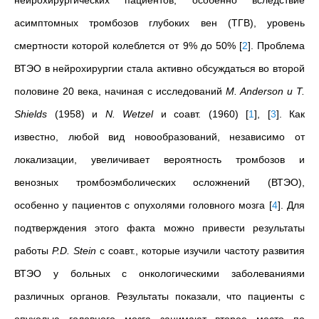
нейрохирургических пациентов, особенно вследствие
асимптомных тромбозов глубоких вен (ТГВ), уровень
смертности которой колеблется от 9% до 50%
[
2
]
. Проблема
ВТЭО в нейрохирургии стала активно обсуждаться во второй
половине 20 века, начиная с исследований
M. Anderson и T.
Shields
(1958) и
N. Wetzel
и соавт. (1960)
[
1
]
,
[
3
]
. Как
известно, любой вид новообразований, независимо от
локализации, увеличивает вероятность тромбозов и
венозных тромбоэмболических осложнений (ВТЭО),
особенно у пациентов с опухолями головного мозга
[
4
]
. Для
подтверждения этого факта можно привести результаты
работы
P.D. Stein
с соавт., которые изучили частоту развития
ВТЭО у больных с онкологическими заболеваниями
различных органов. Результаты показали, что пациенты с