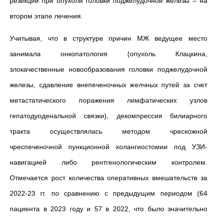
резекции при опухоли головки поджелудочной железы – на
втором этапе лечения.
Учитывая, что в структуре причин МЖ ведущее место
занимала онкопатология (опухоль Клацкина,
злокачественные новообразования головки поджелудочной
железы, сдавление внепеченочных желчных путей за счет
метастатического поражения лимфатических узлов
гепатодуоденальной связки), декомпрессия билиарного
тракта осуществлялась методом чрескожной
чреспеченочной пункционной холангиостомии под УЗИ-
навигацией либо рентгенологическим контролем.
Отмечается рост количества оперативных вмешательств за
2022-23 гг. по сравнению с предыдущим периодом (64
пациента в 2023 году и 57 в 2022, что было значительно