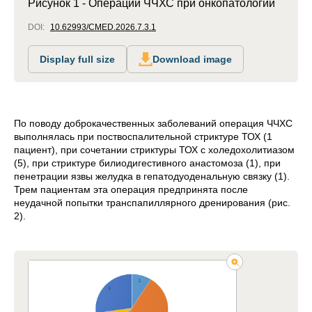
Рисунок 1 - Операции ЧЧХС при онкопатологии
DOI:
10.62993/CMED.2026.7.3.1
Display full size
Download image
По поводу доброкачественных заболеваний операция ЧЧХС
выполнялась при поствоспалительной стриктуре ТОХ (1
пациент), при сочетании стриктуры ТОХ с холедохолитиазом
(5), при стриктуре билиодигестивного анастомоза (1), при
пенетрации язвы желудка в гепатодуоденальную связку (1).
Трем пациентам эта операция предпринята после
неудачной попытки транспапиллярного дренирования (рис.
2).