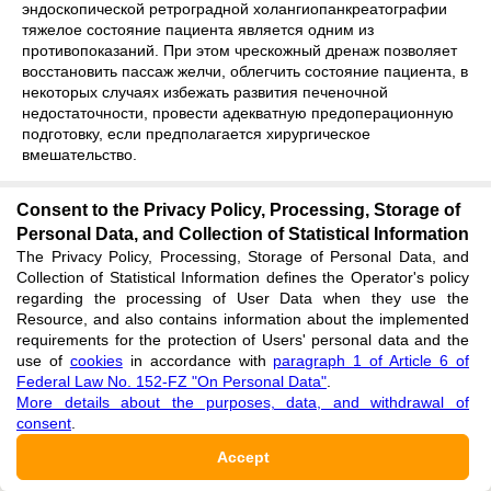
эндоскопической
ретроградной
холангиопанкреатографии
тяжелое состояние пациента является одним из
противопоказаний. При этом чрескожный дренаж позволяет
восстановить пассаж желчи, облегчить состояние пациента, в
некоторых случаях избежать развития печеночной
недостаточности, провести адекватную предоперационную
подготовку, если предполагается хирургическое
вмешательство.
Consent to the Privacy Policy, Processing, Storage of
3. Обсуждение
Personal Data, and Collection of Statistical Information
The Privacy Policy, Processing, Storage of Personal Data, and
Указанный метод отведения желчи путем ЧЧХС и
Collection of Statistical Information defines the Operator's policy
regarding the processing of User Data when they use the
холецистостомии показал свою эффективность в
Resource, and also contains information about the implemented
requirements for the protection of Users' personal data and the
купировании механической желтухи при блоках желчных
use of
cookies
in accordance with
paragraph 1 of Article 6 of
путей различной этиологии. Он обладает безопасностью и
Federal Law No. 152-FZ "On Personal Data"
.
More details about the purposes, data, and withdrawal of
низким числом осложнений, позволяет проводить
consent
.
оперативное вмешательство без общей анестезии.
Accept
Достоинством ЧЧХС при низких блоках внепеченочных