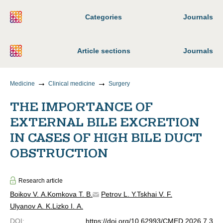
Categories
Journals
Article sections
Journals
Medicine
Clinical medicine
Surgery
THE IMPORTANCE OF
EXTERNAL BILE EXCRETION
IN CASES OF HIGH BILE DUCT
OBSTRUCTION
Research article
Boikov V. A.
Komkova T. B.
Petrov L. Y.
Tskhai V. F.
Ulyanov A. K.
Lizko I. A.
DOI
:
https://doi.org/10.62993/CMED.2026.7.3