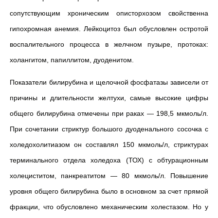
сопутствующим хроническим описторхозом свойственна
гипохромная анемия. Лейкоцитоз был обусловлен остротой
воспалительного процесса в желчном пузыре, протоках:
холангитом, папиллитом, дуоденитом.
Показатели билирубина и щелочной фосфатазы зависели от
причины и длительности желтухи, самые высокие цифры
общего билирубина отмечены при раках — 198,5 мкмоль/л.
При сочетании стриктур
большого дуоденального сосочка
с
холедохолитиазом он составлял 150 мкмоль/л, стриктурах
терминального отдела холедоха (ТОХ) с обтурационным
холециститом, панкреатитом — 80 мкмоль/л. Повышение
уровня общего билирубина было в основном за счет прямой
фракции, что обусловлено механическим холестазом. Но у