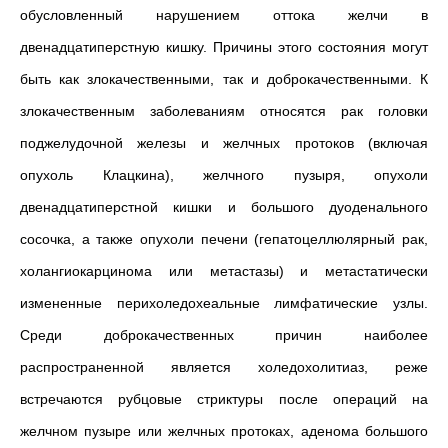
обусловленный нарушением оттока желчи в
двенадцатиперстную кишку. Причины этого состояния могут
быть как злокачественными, так и доброкачественными. К
злокачественным заболеваниям относятся рак головки
поджелудочной железы и желчных протоков (включая
опухоль Клацкина), желчного пузыря, опухоли
двенадцатиперстной кишки и большого дуоденального
сосочка, а также опухоли печени (гепатоцеллюлярный рак,
холангиокарцинома или метастазы) и метастатически
измененные перихоледохеальные лимфатические узлы.
Среди доброкачественных причин наиболее
распространенной является холедохолитиаз, реже
встречаются рубцовые стриктуры после операций на
желчном пузыре или желчных протоках, аденома большого