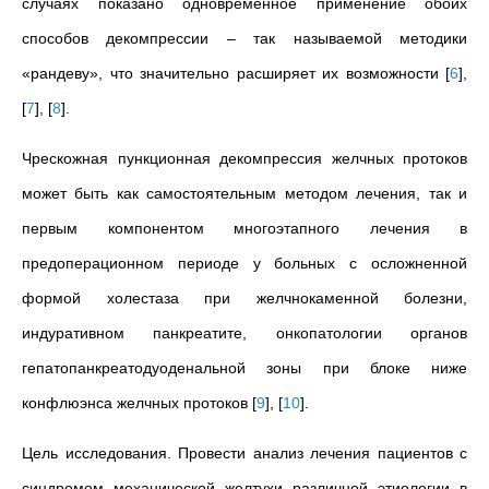
случаях показано одновременное применение обоих
способов декомпрессии – так называемой методики
«рандеву», что значительно расширяет их возможности
[
6
]
,
[
7
]
,
[
8
]
.
Чрескожная пункционная декомпрессия желчных протоков
может быть как самостоятельным методом лечения, так и
первым компонентом многоэтапного лечения в
предоперационном периоде у больных с осложненной
формой холестаза при желчнокаменной болезни,
индуративном панкреатите, онкопатологии органов
гепатопанкреатодуоденальной зоны при блоке ниже
конфлюэнса желчных протоков
[
9
]
,
[
10
]
.
Цель исследования. Провести анализ лечения пациентов с
синдромом механической желтухи различной этиологии в