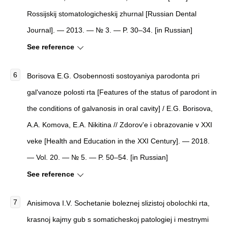
Rossijskij stomatologicheskij zhurnal [Russian Dental
Journal]. — 2013. — № 3. — P. 30–34. [in Russian]
See reference
Borisova E.G. Osobennosti sostoyaniya parodonta pri
gal'vanoze polosti rta [Features of the status of parodont in
the conditions of galvanosis in oral cavity] / E.G. Borisova,
A.A. Komova, E.A. Nikitina // Zdorov'e i obrazovanie v XXI
veke [Health and Education in the XXI Century]. — 2018.
— Vol. 20. — № 5. — P. 50–54. [in Russian]
See reference
Anisimova I.V. Sochetanie boleznej slizistoj obolochki rta,
krasnoj kajmy gub s somaticheskoj patologiej i mestnymi