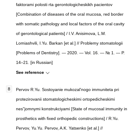
faktorami polosti rta gerontologicheskikh pacientov
[Combination of diseases of the oral mucosa, red border
with somatic pathology and local factors of the oral cavity
of gerontological patients] / I.V. Anisimova, L.M.
Lomiashvili, I.Yu. Barkan [et al.] // Problemy stomatologii
[Problems of Dentistry]. — 2020. — Vol. 16. — № 1. — P.
14–21. [in Russian]
See reference
Pervov R.Yu. Sostoyanie mukozal'nogo immuniteta pri
protezirovanii stomatologicheskimi ortopedicheskimi
nes"jomnymi konstrukciyami [State of mucosal immunity in
prosthetics with fixed orthopedic constructions] / R.Yu.
Pervov, Yu.Yu. Pervov, A.K. Yatsenko [et al.] //