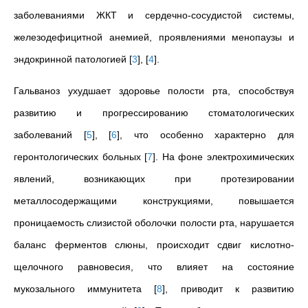
заболеваниями ЖКТ и сердечно-сосудистой системы,
железодефицитной анемией, проявлениями менопаузы и
эндокринной патологией
[
3
]
,
[
4
]
.
Гальваноз ухудшает здоровье полости рта, способствуя
развитию и прогрессированию стоматологических
заболеваний
[
5
]
,
[
6
]
, что особенно характерно для
геронтологических больных
[
7
]
. На фоне электрохимических
явлений, возникающих при протезировании
металлосодержащими конструкциями, повышается
проницаемость слизистой оболочки полости рта, нарушается
баланс ферментов слюны, происходит сдвиг кислотно-
щелочного равновесия, что влияет на состояние
мукозального иммунитета
[
8
]
, приводит к развитию