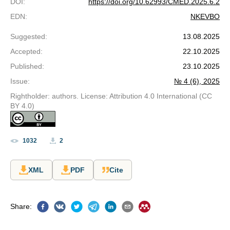
DOI
:
https://doi.org/10.62993/CMED.2025.6.2
EDN
:
NKEVBO
Suggested
:
13.08.2025
Accepted
:
22.10.2025
Published
:
23.10.2025
Issue
:
№ 4 (6), 2025
Rightholder: authors. License: Attribution 4.0 International (CC
BY 4.0)
1032
2
XML
PDF
Cite
Share
: