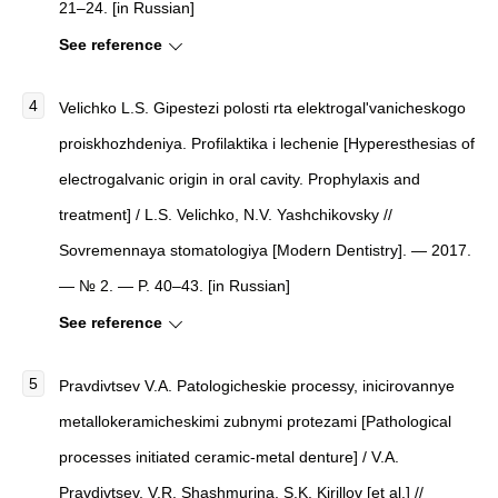
21–24. [in Russian]
See reference
Velichko L.S. Gipestezi polosti rta elektrogal'vanicheskogo
proiskhozhdeniya. Profilaktika i lechenie [Hyperesthesias of
electrogalvanic origin in oral cavity. Prophylaxis and
treatment] / L.S. Velichko, N.V. Yashchikovsky //
Sovremennaya stomatologiya [Modern Dentistry]. — 2017.
— № 2. — P. 40–43. [in Russian]
See reference
Pravdivtsev V.A. Patologicheskie processy, inicirovannye
metallokeramicheskimi zubnymi protezami [Pathological
processes initiated ceramic-metal denture] / V.A.
Pravdivtsev, V.R. Shashmurina, S.K. Kirillov [et al.] //