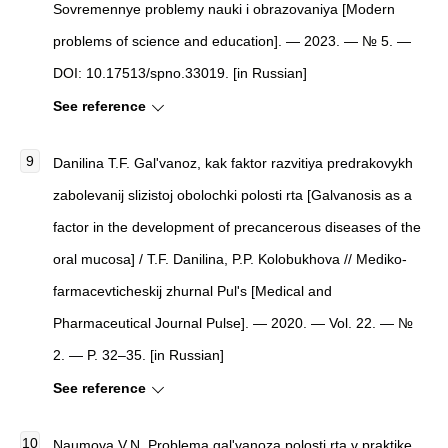
Sovremennye problemy nauki i obrazovaniya [Modern
problems of science and education]. — 2023. — № 5. —
DOI: 10.17513/spno.33019. [in Russian]
See reference
Danilina T.F. Gal'vanoz, kak faktor razvitiya predrakovykh
zabolevanij slizistoj obolochki polosti rta [Galvanosis as a
factor in the development of precancerous diseases of the
oral mucosa] / T.F. Danilina, P.P. Kolobukhova // Mediko-
farmacevticheskij zhurnal Pul's [Medical and
Pharmaceutical Journal Pulse]. — 2020. — Vol. 22. — №
2. — P. 32–35. [in Russian]
See reference
Naumova V.N. Problema gal'vanoza polosti rta v praktike