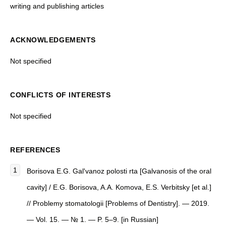
writing and publishing articles
ACKNOWLEDGEMENTS
Not specified
CONFLICTS OF INTERESTS
Not specified
REFERENCES
Borisova E.G. Gal'vanoz polosti rta [Galvanosis of the oral
cavity] / E.G. Borisova, A.A. Komova, E.S. Verbitsky [et al.]
// Problemy stomatologii [Problems of Dentistry]. — 2019.
— Vol. 15. — № 1. — P. 5–9. [in Russian]