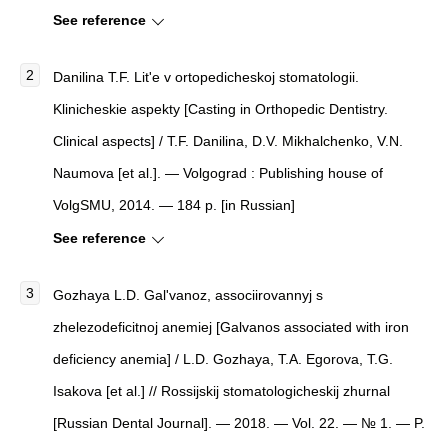
See reference
Danilina T.F. Lit'e v ortopedicheskoj stomatologii.
Klinicheskie aspekty [Casting in Orthopedic Dentistry.
Clinical aspects] / T.F. Danilina, D.V. Mikhalchenko, V.N.
Naumova [et al.]. — Volgograd : Publishing house of
VolgSMU, 2014. — 184 p. [in Russian]
See reference
Gozhaya L.D. Gal'vanoz, associirovannyj s
zhelezodeficitnoj anemiej [Galvanos associated with iron
deficiency anemia] / L.D. Gozhaya, T.A. Egorova, T.G.
Isakova [et al.] // Rossijskij stomatologicheskij zhurnal
[Russian Dental Journal]. — 2018. — Vol. 22. — № 1. — P.