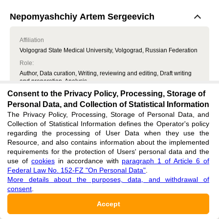
Nepomyashchiy Artem Sergeevich
Affiliation
Volgograd State Medical University, Volgograd, Russian Federation
Role
:
Author, Data curation, Writing, reviewing and editing, Draft writing
and preparation, Analysis
Consent to the Privacy Policy, Processing, Storage of
ELIBRARY AUTHOR ID:
Personal Data, and Collection of Statistical Information
1279524
The Privacy Policy, Processing, Storage of Personal Data, and
Collection of Statistical Information defines the Operator's policy
regarding the processing of User Data when they use the
Naumova Viktoriya Nikolaevna
Resource, and also contains information about the implemented
requirements for the protection of Users' personal data and the
Affiliation
use of
cookies
in accordance with
paragraph 1 of Article 6 of
Volgograd State Medical University, Volgograd, Russian Federation
Federal Law No. 152-FZ "On Personal Data"
.
More details about the purposes, data, and withdrawal of
Role
:
consent
.
Author, Conceptualization, Management, Visualization, Writing,
reviewing and editing
Accept