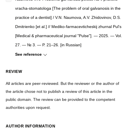
vracha-stomatologa [The problem of oral galvanosis in the
practice of a dentist] / V.N. Naumova, A.V. Zhidovinov, D.S.
Dmitrienko [et al.] // Mediko-farmacevticheskij zhurnal Pul's
[Medical & pharmaceutical journal "Pulse"]. — 2025. — Vol.
27. — № 3. — P. 21–26. [in Russian]
See reference
REVIEW
All articles are peer-reviewed. But the reviewer or the author of
the article chose not to publish a review of this article in the
public domain. The review can be provided to the competent
authorities upon request.
AUTHOR INFORMATION