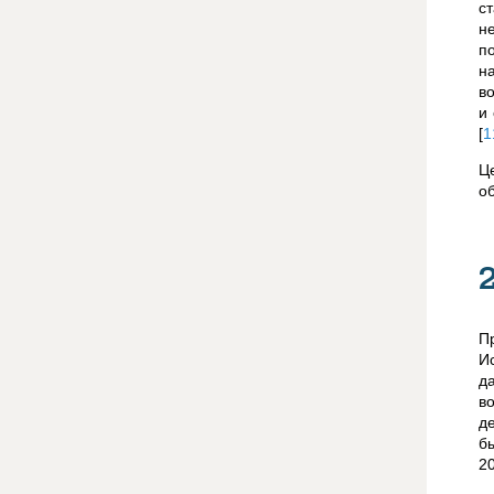
с
н
п
н
в
и
[
1
Ц
о
П
И
д
в
д
б
20