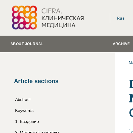
Rus
ABOUT JOURNAL
ARCHIVE
Me
Article sections
Abstract
Keywords
1
.
Введение
2
.
Материал и методы