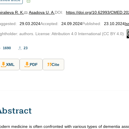
eview article
iralieva R. K.
Asadova U. A.
DOI
:
https://doi.org/10.62993/CMED.20
uggested
:
29.03.2024
Accepted
:
24.09.2024
Published
:
23.10.2024
Is
ghtholder: authors. License: Attribution 4.0 International (CC BY 4.0)
1690
23
XML
PDF
Cite
Abstract
dern medicine is often confronted with various types of dementia asso