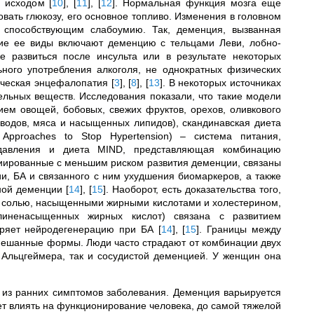
м исходом
[
10
]
,
[
11
]
,
[
12
]
. Нормальная функция мозга еще
вать глюкозу, его основное топливо. Изменения в головном
 способствующим слабоумию. Так, деменция, вызванная
гие ее виды включают деменцию с тельцами Леви, лобно-
 развиться после инсульта или в результате некоторых
ьного употребления алкоголя, не однократных физических
тическая энцефалопатия
[
3
]
,
[
8
]
,
[
13
]
. В некоторых источниках
ельных веществ. Исследования показали, что такие модели
ием овощей, бобовых, свежих фруктов, орехов, оливкового
еводов, мяса и насыщенных липидов), скандинавская диета
y Approaches to Stop Hypertension) –
система питания,
давления и диета MIND
, представляющая
комбинацию
циированные с меньшим риском развития деменции, связаны
и, БА и связанного с ним ухудшения биомаркеров, а также
нной деменции
[
14
]
,
[
15
]
. Наоборот, есть доказательства того,
ми, солью, насыщенными жирными кислотами и холестерином,
иненасыщенных жирных кислот) связана с развитием
коряет нейродегенерацию при БА
[
14
]
,
[
15
]
. Границы между
ешанные формы. Люди часто страдают от комбинации двух
 Альцгеймера, так и сосудистой деменцией. У женщин она
 из ранних симптомов заболевания. Деменция варьируется
ает влиять на функционирование человека, до самой тяжелой