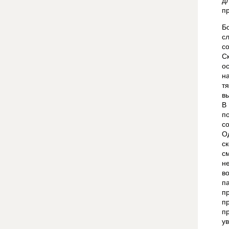
д
п
Б
с
с
С
о
н
т
в
В
п
с
О
с
с
н
в
п
п
п
п
у