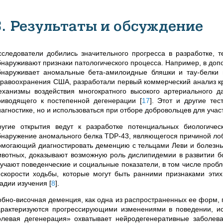
3. Результаты и обсуждение
сследователи добились значительного прогресса в разработке, т
бнаруживают признаки патологического процесса. Например, в доп
бнаруживает аномальные бета-амилоидные бляшки и тау-белки 
дравоохранения США, разработали первый коммерческий анализ к
еханизмы воздействия многократного высокого артериального д
риводящего к постепенной дегенерации
[
17
]
.
Этот и другие тес
иагностике, но и использоваться при отборе добровольцев для учас
ругие открытия ведут к разработке потенциальных биологиче
бнаружение аномального белка TDP-43, являющегося причиной лоб
омогающий диагностировать деменцию с тельцами Леви и болезн
ивотных, доказывают возможную роль дислипидемии в развитии 
зучают поведенческие и социальные показатели, в том числе проб
 скорости ходьбы, которые могут быть ранними признаками этих
тадии изучения
[
8
]
.
обно-височная деменция, как одна из распространенных ее форм, 
арактеризуются прогрессирующими изменениями в поведении, и
олевая дегенерация» охватывает нейродегенеративные заболев