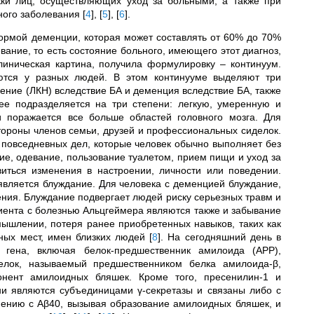
ки лиц, осуществляющих уход за больными, а также при
ного заболевания
[
4
]
,
[
5
]
,
[
6
]
.
ормой деменции, которая может составлять от 60% до 70%
вание, то есть состояние больного, имеющего этот диагноз,
иническая картина, получила формулировку – континуум.
ются у разных людей. В этом континууме выделяют три
ение (ЛКН) вследствие БА и деменция вследствие БА, также
е подразделяется на три степени: легкую, умеренную и
 поражается все больше областей головного мозга. Для
ороны членов семьи, друзей и профессиональных сиделок.
повседневных дел, которые человек обычно выполняет без
ие, одевание, пользование туалетом, прием пищи и уход за
иться изменения в настроении, личности или поведении.
вляется блуждание. Для человека с деменцией блуждание,
ения. Блуждание подвергает людей риску серьезных травм и
иента с болезнью Альцгеймера являются также и забывание
ышлении, потеря ранее приобретенных навыков, таких как
чных мест, имен близких людей
[
8
]
. На сегодняшний день в
гена, включая белок-предшественник амилоида (APP),
елок, называемый предшественником белка амилоида-β,
понент амилоидных бляшек. Кроме того, пресенилин-1 и
и являются субъединицами γ-секретазы и связаны либо с
ению с Aβ40, вызывая образование амилоидных бляшек, и