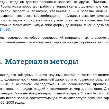
тадии, когда он должен полностью зависеть от других. Признаки
ейроны мозга перестают работать, теряют связь с другими клеткам
ожилой возраст и, возможно, связанная с ним болезнь мелких
арушения мозгового кровообращения, обладают высоким риском
озрасте, вероятность развития ее у всех пожилых не абсолютна. Не
 старше могут иметь какую-либо форму деменции, многие доживаю
1
]
,
[
16
]
.
ель исследования: обзор исследований, направленных на рассмот
бобщение данных относительно скорости прогрессирования ее при
2. Материал и методы
роводился обзорный анализ научных статей, а также статистич
сследование носит описательный характер и основано на результа
анные в основном сосредоточены на особенностях проявлен
озникновения, видов, стадий и применяемых мер для лечения. Дл
еменция, болезнь Альцгеймера, поздний возраст. Статьи были ото
ыла использована соответствующая теме литература ближнего зар
05, 2009 годах.