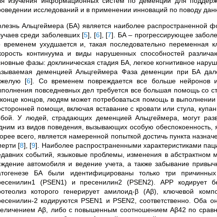
ля изучения информационных систем по деменции для поддерж
роведении исследований и в применении инноваций по поводу дан
олезнь Альцгеймера (БА) является наиболее распространенной ф
лучаев среди заболевших
[
5
]
,
[
6
]
,
[
7
]
. БА – прогрессирующее заболе
о временем ухудшается и, такая последовательно переменная кл
корость континуума и виды нарушенных способностей различа
сновные фазы: доклиническая стадия БА, легкое когнитивное наруш
азываемая деменцией Альцгеймера Фаза деменции при БА дале
яжелую
[
6
]
. Со временем повреждается все больше нейронов и
ыполнения повседневных дел требуется все большая помощь со ст
 конце концов, людям может потребоваться помощь в выполнении 
осторонней помощи, включая вставание с кровати или стула, купан
обой. У людей, страдающих деменцией Альцгеймера, могут разв
дним из видов поведения, вызывающих особую обеспокоенность, я
корее всего, является намеренной попыткой достичь пункта назнач
мерти
[
8
]
,
[
9
]
. Наиболее распространенными характеристиками пац
едавних событий, языковые проблемы, изменения в абстрактном м
ождение автомобиля и ведение учета, а также забывание привы
атогенезе БА были идентифицированы только три причинных 
ресенилин1 (PSEN1) и пресенилин2 (PSEN2). APP кодирует б
ротеолиз которого генерирует амилоид-β (Aβ), ключевой ком
ресенилин-2 кодируются PSEN1 и PSEN2, соответственно. Оба он
величением Aβ, либо с повышенным соотношением Aβ42 по сравн