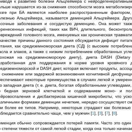
риводя к развитию болезни Альцгеймера с нейродегенеративны
ольше нарушается из-за снижения способности мозга метаболизиро
озге при БА являются наиболее распространенным фактором,
олезнью Альцгеймера, называется деменцией Альцгеймера. Дру
исочные заболевания и сосудистую деменцию. Она может также
еренесенных инфекций, таких как ВИЧ, длительного, бесконтрол
овреждений головного мозга, именуемых как хроническая травма
 качестве причины данного состояния обсуждается дефицит питат
итания, как средиземноморская диета (СД) (с высоким потреблен
асла и злаков, а также с низким потреблением обработанных угл
похожая на средиземноморскую диету), диета DASH
(Dietar
азработанная для поддержания в норме уровня кровяного 
редиземноморской и DASH диет, которая включает продукты, ассо
о снижением или задержкой возникновения когнитивной дисфункци
беспечивают некоторые преимущества в случаях легкой и умере
то западная диета (т. е. диета, богатая обработанными углевода
о бедная зерновой клетчаткой и содержанием моно- и пол
ейровоспаления и дисбактериоза кишечной микробиоты, что ус
азличными формами деменции нечеткие, нередко сосуществуют см
ли более ее типов. Например, некоторые страдают как болезнью
аблюдается сравнительно чаще, чем у мужчин
[
1
]
,
[
3
]
,
[
7
]
,
[
8
]
.
еменция обычно сопровождается потерей памяти. Часто это один
о степени тяжести от самой легкой стадии, когда она только начин