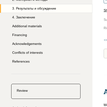
R
3
.
Результаты и обсуждение
Sh
4
.
Заключение
S
Additional materials
Ri
Financing
Acknowledgements
Conflicts of interests
References
Review
Mo