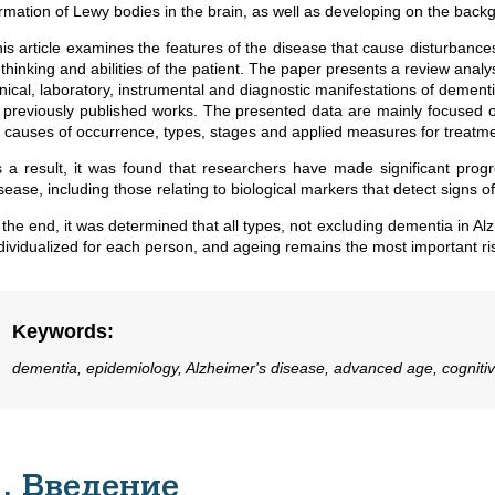
rmation of Lewy bodies in the brain, as well as developing on the back
is article examines the features of the disease that cause disturbances
 thinking and abilities of the patient. The paper presents a review analysi
inical, laboratory, instrumental and diagnostic manifestations of dement
 previously published works. The presented data are mainly focused o
s causes of occurrence, types, stages and applied measures for treatme
 a result, it was found that researchers have made significant progr
sease, including those relating to biological markers that detect signs o
 the end, it was determined that all types, not excluding dementia in A
dividualized for each person, and ageing remains the most important ris
Keywords
:
dementia, epidemiology, Alzheimer's disease, advanced age, cognitiv
1. Введение