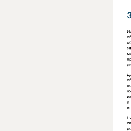
И
о
о
з
м
п
д
Д
о
п
ж
и
и
с
Л
х
д