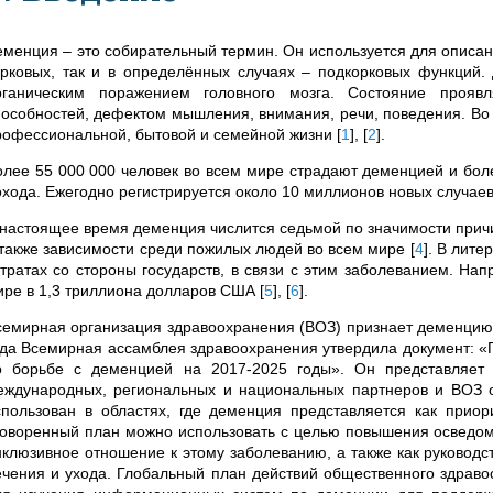
еменция – это собирательный термин. Он используется для описа
орковых, так и в определённых случаях – подкорковых функций.
рганическим поражением головного мозга. Состояние проявл
пособностей, дефектом мышления, внимания, речи, поведения. Во 
рофессиональной, бытовой и семейной жизни
[
1
]
,
[
2
]
.
олее 55 000 000 человек во всем мире страдают
деменцией
и боле
охода. Ежегодно регистрируется около 10 миллионов новых случаев
 настоящее время деменция числится седьмой по значимости причи
 также зависимости среди пожилых людей во всем мире
[
4
]
. В лите
атратах со стороны государств, в связи с этим заболеванием. На
ире в 1,3 триллиона долларов США
[
5
]
,
[
6
]
.
семирная организация здравоохранения (ВОЗ) признает деменцию
ода Всемирная ассамблея здравоохранения утвердила документ: «
о борьбе с деменцией на 2017-2025 годы». Он представляет с
еждународных, региональных и национальных партнеров и ВОЗ о
спользован в областях, где деменция представляется как приор
говоренный план можно использовать с целью повышения осведом
нклюзивное отношение к этому заболеванию, а также как руководс
ечения и ухода. Глобальный план действий общественного здрав