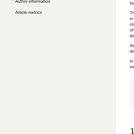
Author information
fo
Article metrics
Th
in
cl
of
it
As
di
In
in