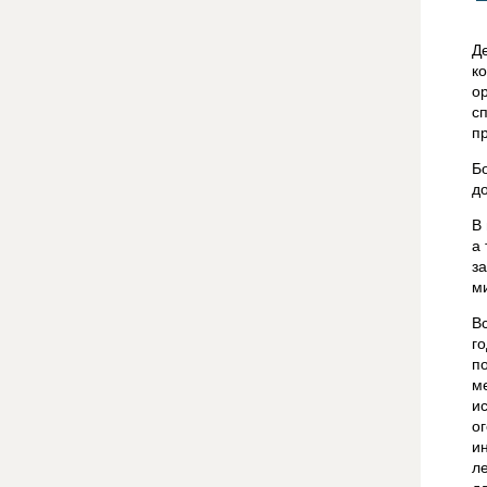
Д
к
о
с
п
Б
д
В
а
з
м
В
г
п
м
и
о
и
л