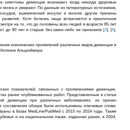
 и симптомы деменции возникают, когда некогда здоровые
и мозга и умирают. По данным из литературных источников,
 сосудов, ишемический инсульт и многие другие причины
 развития. Хотя болезнь чаще встречается в преклонном
смотря на то, что до половины всех людей в возрасте 85 лет
т до 90 лет и старше без каких-либо ее признаков
[
3
]
,
[
8
]
,
рение клинических проявлений различных видов деменции и
 болезни Альцгеймера.
еских показателей, связанных с проявлениями деменции.
тах ранее опубликованных работ. Представленные в статье
ий деменции при различных заболеваниях, их причин
я составления обзора были использованы ключевые слова:
браны в базах MedLine/PubMed с 2015 по 2024 годы. Также
убежья и на национальном языке, изданная ранее, в 2004,