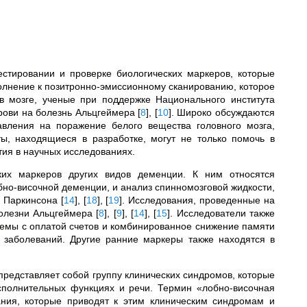
естировании и проверке биологических маркеров, которые
олнение к позитронно-эмиссионному сканированию, которое
в мозге, ученые при поддержке Национального института
рови на болезнь Альцгеймера
[
8
]
,
[
10
]
. Широко обсуждаются
авления на поражение белого вещества головного мозга,
ты, находящиеся в разработке, могут не только помочь в
тия в научных исследованиях.
ских маркеров других видов деменции. К ним относятся
но-височной деменции, и анализ спинномозговой жидкости,
ь Паркинсона
[
14
]
,
[
18
]
,
[
19
]
. Исследования, проведенные на
болезни Альцгеймера
[
8
]
,
[
9
]
,
[
14
]
,
[
15
]
. Исследователи также
лемы с оплатой счетов и комбинированное снижение памяти
 заболеваний. Другие ранние маркеры также находятся в
представляет собой группу клинических синдромов, которые
сполнительных функциях и речи. Термин «лобно-височная
ания, которые приводят к этим клиническим синдромам и