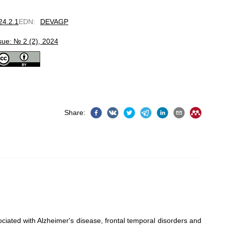
24.2.1
EDN
:
DEVAGP
sue: № 2 (2), 2024
Share
:
ciated with Alzheimer's disease, frontal temporal disorders and