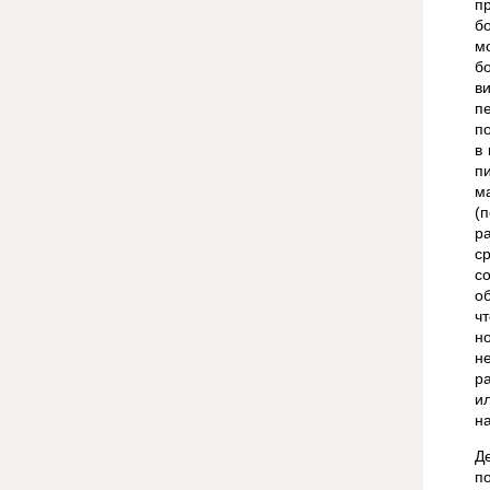
п
б
м
б
в
п
п
в
п
м
(
р
с
с
о
ч
н
н
р
и
н
Д
п